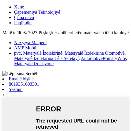
Xane
Çapemeniya Teknolojiyê
Çûna nava
Paqij bûn
Mafê telîfê © 2023 Pêşkêşker / hilberînerên materyalên têl û kabloyê
Nexşeya Malperê
AMP Mobîl
pvc
,
Materyalê Îzolekirinê
,
Materyalê Îzolekirina Otomotîvê
,
Materyalê Îzolekirina Têla Seretayî
,
AutomotivePrimaryWire
,
Materyalê Îzolasyonê
,
Emailê bişîne
8619351603301
Yasmin
x