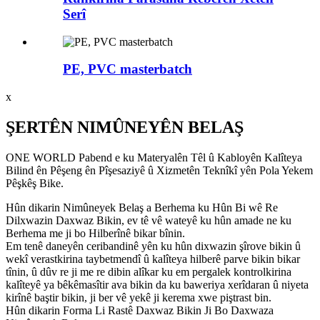
Serî
PE, PVC masterbatch
x
ŞERTÊN NIMÛNEYÊN BELAŞ
ONE WORLD Pabend e ku Materyalên Têl û Kabloyên Kalîteya
Bilind ên Pêşeng ên Pîşesaziyê û Xizmetên Teknîkî yên Pola Yekem
Pêşkêş Bike.
Hûn dikarin Nimûneyek Belaş a Berhema ku Hûn Bi wê Re
Dilxwazin Daxwaz Bikin, ev tê vê wateyê ku hûn amade ne ku
Berhema me ji bo Hilberînê bikar bînin.
Em tenê daneyên ceribandinê yên ku hûn dixwazin şîrove bikin û
wekî verastkirina taybetmendî û kalîteya hilberê parve bikin bikar
tînin, û dûv re ji me re dibin alîkar ku em pergalek kontrolkirina
kalîteyê ya bêkêmasîtir ava bikin da ku baweriya xerîdaran û niyeta
kirînê baştir bikin, ji ber vê yekê ji kerema xwe piştrast bin.
Hûn dikarin Forma Li Rastê Daxwaz Bikin Ji Bo Daxwaza