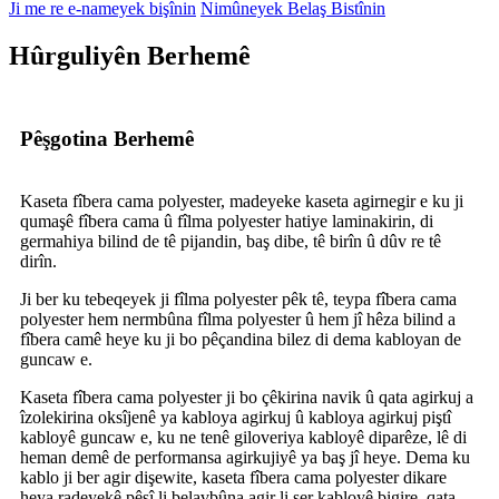
Ji me re e-nameyek bişînin
Nimûneyek Belaş Bistînin
Hûrguliyên Berhemê
Pêşgotina Berhemê
Kaseta fîbera cama polyester, madeyeke kaseta agirnegir e ku ji
qumaşê fîbera cama û fîlma polyester hatiye laminakirin, di
germahiya bilind de tê pijandin, baş dibe, tê birîn û dûv re tê
dirîn.
Ji ber ku tebeqeyek ji fîlma polyester pêk tê, teypa fîbera cama
polyester hem nermbûna fîlma polyester û hem jî hêza bilind a
fîbera camê heye ku ji bo pêçandina bilez di dema kabloyan de
guncaw e.
Kaseta fîbera cama polyester ji bo çêkirina navik û qata agirkuj a
îzolekirina oksîjenê ya kabloya agirkuj û kabloya agirkuj piştî
kabloyê guncaw e, ku ne tenê giloveriya kabloyê diparêze, lê di
heman demê de performansa agirkujiyê ya baş jî heye. Dema ku
kablo ji ber agir dişewite, kaseta fîbera cama polyester dikare
heya radeyekê pêşî li belavbûna agir li ser kabloyê bigire, qata