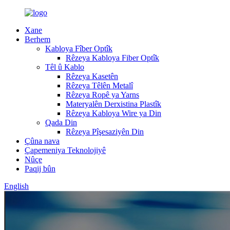
Xane
Berhem
Kabloya Fîber Optîk
Rêzeya Kabloya Fiber Optîk
Têl û Kablo
Rêzeya Kasetên
Rêzeya Têlên Metalî
Rêzeya Ropê ya Yarns
Materyalên Derxistina Plastîk
Rêzeya Kabloya Wire ya Din
Qada Din
Rêzeya Pîşesaziyên Din
Çûna nava
Çapemeniya Teknolojiyê
Nûçe
Paqij bûn
English