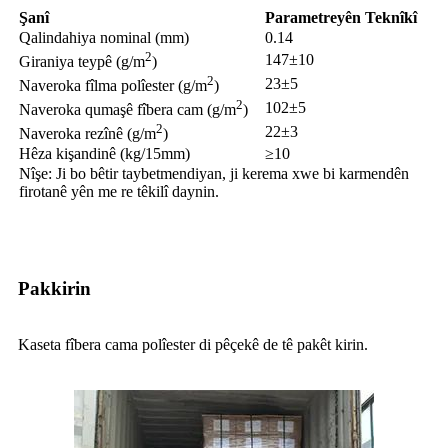
Şanî
Parametreyên Teknîkî
Qalindahiya nominal (mm)
0.14
2
147±10
Giraniya teypê (g/m
)
2
23±5
Naveroka fîlma polîester (g/m
)
2
102±5
Naveroka qumaşê fîbera cam (g/m
)
2
22±3
Naveroka rezînê (g/m
)
Hêza kişandinê (kg/15mm)
≥10
Nîşe: Ji bo bêtir taybetmendiyan, ji kerema xwe bi karmendên
firotanê yên me re têkilî daynin.
Pakkirin
Kaseta fîbera cama polîester di pêçekê de tê pakêt kirin.