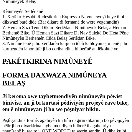
Nimûneyek Belaş
Rênimayên Serlêdanê
1. Xerîdar Hesabê Radestkirina Express a Navneteweyî heye û bi
dilxwazî ​​​​barê dide (Bar dikare di fermanê de were vegerandin)
٢. Heman Sazî Tenê Dikare Serlêdana Nimûneyek Belaş a Heman
Berhemê Bike, Û Heman Sazî Dikare Di Nav Salekê De Heta Pênc
Nimûneyên Berhemên Cûda Belaş Serlêdan Bike.
3. Nimûne tenê ji bo xerîdarên kargeha têl û kabloyan e, û tenê ji bo
karmendên laboratîfê ji bo ceribandina hilberînê an lêkolînê ye.
PAKÊTKIRINA NIMÛNEYÊ
FORMA DAXWAZA NIMÛNEYA
BELAŞ
Ji kerema xwe taybetmendiyên nimûneyên pêwîst
binivîse, an jî bi kurtasî pêdiviyên projeyê rave bike,
em ê nimûneyan ji bo we pêşniyar bikin.
Piştî şandina formê, agahiyên ku hûn dagirin dikarin ji bo pêvajoyên
bêtir ji bo diyarkirina taybetmendiyên hilberê û agahdariya
navnîşanê bi we re ji ONE WORLD re werin şandin. Û dibe ku bi