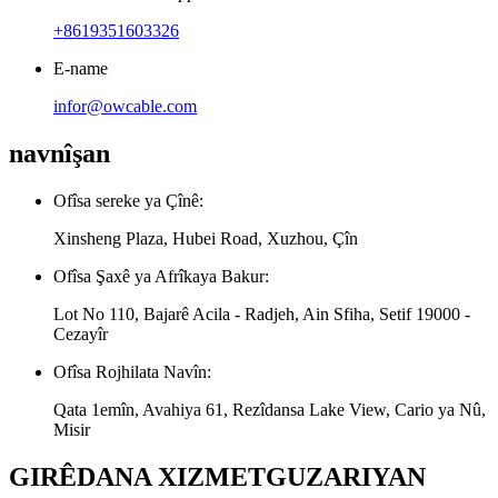
+8619351603326
E-name
infor@owcable.com
navnîşan
Ofîsa sereke ya Çînê:
Xinsheng Plaza, Hubei Road, Xuzhou, Çîn
Ofîsa Şaxê ya Afrîkaya Bakur:
Lot No 110, Bajarê Acila - Radjeh, Ain Sfiha, Setif 19000 -
Cezayîr
Ofîsa Rojhilata Navîn:
Qata 1emîn, Avahiya 61, Rezîdansa Lake View, Cario ya Nû,
Misir
GIRÊDANA XIZMETGUZARIYAN