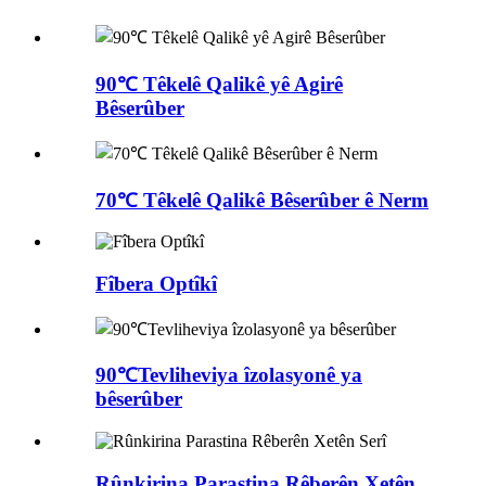
90℃ Têkelê Qalikê yê Agirê
Bêserûber
70℃ Têkelê Qalikê Bêserûber ê Nerm
Fîbera Optîkî
90℃Tevliheviya îzolasyonê ya
bêserûber
Rûnkirina Parastina Rêberên Xetên