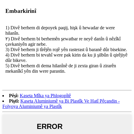
Embarkirinî
1) Divê berhem di depoyek paqij, hişk û hewadar de were
hilanîn.
٢) Divê berhem bi berhemên şewatbar re neyê danîn û nêzîkî
çavkaniyên agir nebe.
3) Divê berhem ji tîrêjên rojê yên rasterast û baranê dûr bisekine.
4) Divê berhem bi tevahî were pak kirin da ku ji şilbûn û qirêjiyê
dûr bikeve.
5) Divê berhem di dema hilanînê de ji zexta giran û zirarên
mekanîkî yên din were parastin.
Pêşî:
Kaseta Mîka ya Phlogopîtê
Piştî:
Kaseta Aluminiumê ya Bi Plastîk Ve Hatî Pêçandin -
Folyoya Aluminiumê ya Plastîk