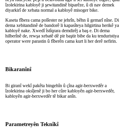
îzolekirina kabloyê ji şewitandinê biparêze, û di nav demek
diyarkirî de xebata normal a kabloyê misoger bike.
Kaseta fîbera cama polîester ne jehrîn, bêhn û gemarî nîne. Di
dema xebitandinê de bandorê li kapasîteya hilgirtina herikê ya
kabloyê nake. Xwedî îstîqrara demdirêj a baş e. Di dema
hilberînê de, rewşa xebatê dê pir baştir bibe da ku tenduristiya
operator were parastin û fîberên cama kurt li her derê nefirin.
Bikaranînî
Bi giranî wekî pakêta bingehîn û çîna agir-berxwedêr a
îzolekirina oksîjenê ji bo her cûre kabloyên agir-berxwedêr,
kabloyên agir-berxwedêr tê bikar anîn.
Parametreyên Teknîkî