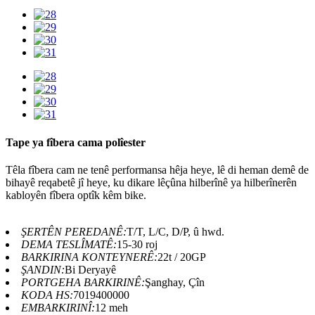
Tape ya fîbera cama polîester
Têla fîbera cam ne tenê performansa hêja heye, lê di heman demê de
bihayê reqabetê jî heye, ku dikare lêçûna hilberînê ya hilberînerên
kabloyên fîbera optîk kêm bike.
ŞERTÊN PEREDANÊ:
T/T, L/C, D/P, û hwd.
DEMA TESLÎMATÊ:
15-30 roj
BARKIRINA KONTEYNERÊ:
22t / 20GP
ŞANDIN:
Bi Deryayê
PORTGEHA BARKIRINÊ:
Şanghay, Çîn
KODA HS:
7019400000
EMBARKIRINÎ:
12 meh