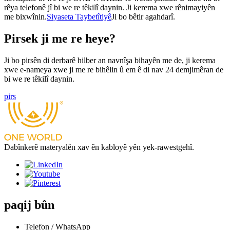
rêya telefonê jî bi we re têkilî daynin. Ji kerema xwe rênimayiyên
me bixwînin.
Siyaseta Taybetîtiyê
Ji bo bêtir agahdarî.
Pirsek ji me re heye?
Ji bo pirsên di derbarê hilber an navnîşa bihayên me de, ji kerema
xwe e-nameya xwe ji me re bihêlin û em ê di nav 24 demjimêran de
bi we re têkilî daynin.
pirs
Dabînkerê materyalên xav ên kabloyê yên yek-rawestgehî.
paqij bûn
Telefon / WhatsApp