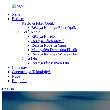
Xane
Berhem
Kabloya Fîber Optîk
Rêzeya Kabloya Fiber Optîk
Têl û Kablo
Rêzeya Kasetên
Rêzeya Têlên Metalî
Rêzeya Ropê ya Yarns
Materyalên Derxistina Plastîk
Rêzeya Kabloya Wire ya Din
Qada Din
Rêzeya Pîşesaziyên Din
Çûna nava
Çapemeniya Teknolojiyê
Nûçe
Paqij bûn
English