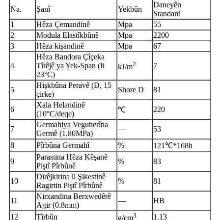
Daneyên
Na.
Şanî
Yekbûn
Standard
1
Hêza Çemandinê
Mpa
55
2
Modula Elastîkbûnê
Mpa
2200
3
Hêza kişandinê
Mpa
67
Hêza Bandora Çîçeka
2
4
Tîrêjê ya Yek-Span (li
7
kJ/m
23°C)
Hişkbûna Peravê (D, 15
5
Shore D
81
çirke)
Xala Helandinê
6
220
℃
(10°C/deqe)
Germahiya Veguherîna
7
—
53
Germê (1.80MPa)
8
Pîrbûna Germahî
%
121℃*168h
Parastina Hêza Kêşanê
9
%
83
Piştî Pîrbûnê
Dirêjkirina li Şikestinê
10
%
81
Ragirtin Piştî Pîrbûnê
Nirxandina Berxwedêrê
11
—
HB
Agir (0.8mm)
3
12
Tîrbûn
1.13
g/cm