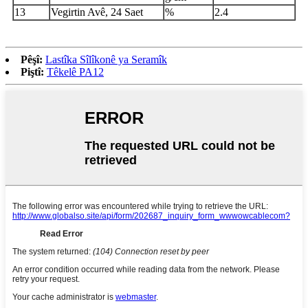
13
Vegirtin Avê, 24 Saet
%
2.4
Pêşî:
Lastîka Sîlîkonê ya Seramîk
Piştî:
Têkelê PA12