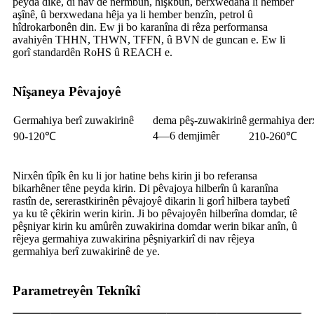
peyda dike, di nav de nermbûn, hişkbûn, berxwedana li hember
aşînê, û berxwedana hêja ya li hember benzîn, petrol û
hîdrokarbonên din. Ew ji bo karanîna di rêza performansa
avahiyên THHN, THWN, TFFN, û BVN de guncan e. Ew li
gorî standardên RoHS û REACH e.
Nîşaneya Pêvajoyê
Germahiya berî zuwakirinê
dema pêş-zuwakirinê
germahiya derx
4—6 demjimêr
90-120℃
210-260℃
Nirxên tîpîk ên ku li jor hatine behs kirin ji bo referansa
bikarhêner têne peyda kirin. Di pêvajoya hilberîn û karanîna
rastîn de, sererastkirinên pêvajoyê dikarin li gorî hilbera taybetî
ya ku tê çêkirin werin kirin. Ji bo pêvajoyên hilberîna domdar, tê
pêşniyar kirin ku amûrên zuwakirina domdar werin bikar anîn, û
rêjeya germahiya zuwakirina pêşniyarkirî di nav rêjeya
germahiya berî zuwakirinê de ye.
Parametreyên Teknîkî