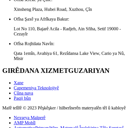
Xinsheng Plaza, Hubei Road, Xuzhou, Çîn
Ofîsa Şaxê ya Afrîkaya Bakur:
Lot No 110, Bajarê Acila - Radjeh, Ain Sfiha, Setif 19000 -
Cezayîr
Ofîsa Rojhilata Navîn:
Qata 1emîn, Avahiya 61, Rezîdansa Lake View, Cario ya Nû,
Misir
GIRÊDANA XIZMETGUZARIYAN
Xane
Çapemeniya Teknolojiyê
Çûna nava
Paqij bûn
Mafê telîfê © 2023 Pêşkêşker / hilberînerên materyalên têl û kabloyê
Nexşeya Malperê
AMP Mobîl
AutomotivePrimaryWire
,
Materyalê Îzolekirina Têla Seretayî
,