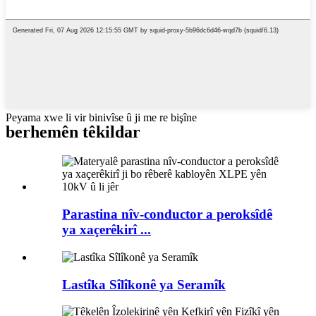
Peyama xwe li vir binivîse û ji me re bişîne
berhemên têkildar
Parastina nîv-conductor a peroksîdê
ya xaçerêkirî ...
Lastîka Sîlîkonê ya Seramîk