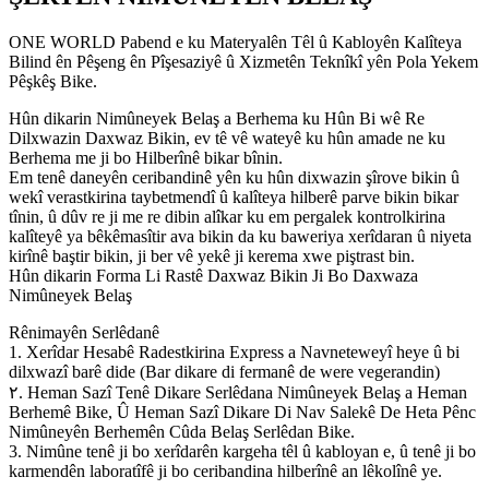
ONE WORLD Pabend e ku Materyalên Têl û Kabloyên Kalîteya
Bilind ên Pêşeng ên Pîşesaziyê û Xizmetên Teknîkî yên Pola Yekem
Pêşkêş Bike.
Hûn dikarin Nimûneyek Belaş a Berhema ku Hûn Bi wê Re
Dilxwazin Daxwaz Bikin, ev tê vê wateyê ku hûn amade ne ku
Berhema me ji bo Hilberînê bikar bînin.
Em tenê daneyên ceribandinê yên ku hûn dixwazin şîrove bikin û
wekî verastkirina taybetmendî û kalîteya hilberê parve bikin bikar
tînin, û dûv re ji me re dibin alîkar ku em pergalek kontrolkirina
kalîteyê ya bêkêmasîtir ava bikin da ku baweriya xerîdaran û niyeta
kirînê baştir bikin, ji ber vê yekê ji kerema xwe piştrast bin.
Hûn dikarin Forma Li Rastê Daxwaz Bikin Ji Bo Daxwaza
Nimûneyek Belaş
Rênimayên Serlêdanê
1. Xerîdar Hesabê Radestkirina Express a Navneteweyî heye û bi
dilxwazî ​​​​barê dide (Bar dikare di fermanê de were vegerandin)
٢. Heman Sazî Tenê Dikare Serlêdana Nimûneyek Belaş a Heman
Berhemê Bike, Û Heman Sazî Dikare Di Nav Salekê De Heta Pênc
Nimûneyên Berhemên Cûda Belaş Serlêdan Bike.
3. Nimûne tenê ji bo xerîdarên kargeha têl û kabloyan e, û tenê ji bo
karmendên laboratîfê ji bo ceribandina hilberînê an lêkolînê ye.