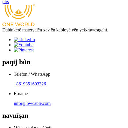
pirs
Dabînkerê materyalên xav ên kabloyê yên yek-rawestgehî.
paqij bûn
Telefon / WhatsApp
+8619351603326
E-name
infor@owcable.com
navnîşan
Ofîsa sereke ya Çînê: