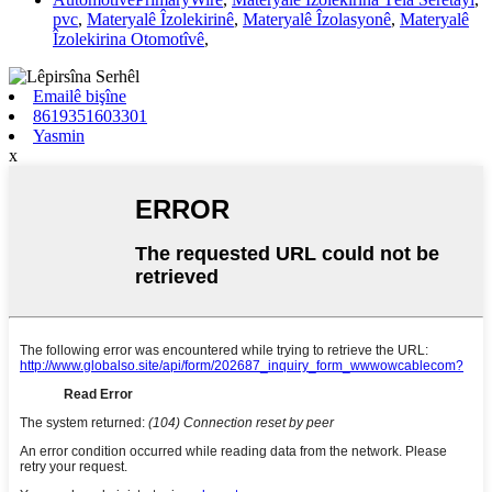
pvc
,
Materyalê Îzolekirinê
,
Materyalê Îzolasyonê
,
Materyalê
Îzolekirina Otomotîvê
,
Emailê bişîne
8619351603301
Yasmin
x