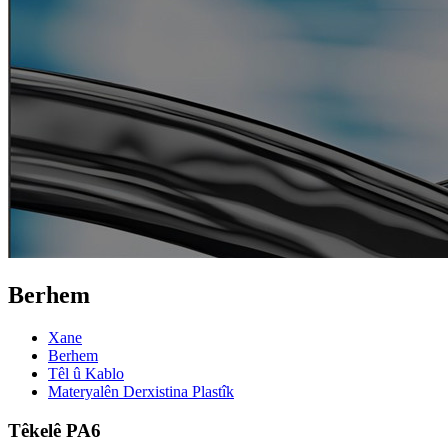
Berhem
Xane
Berhem
Têl û Kablo
Materyalên Derxistina Plastîk
Têkelê PA6