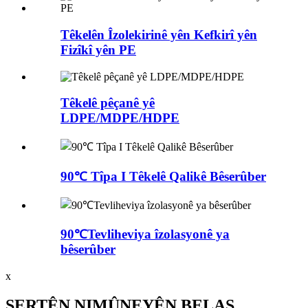
Têkelên Îzolekirinê yên Kefkirî yên
Fizîkî yên PE
Têkelê pêçanê yê
LDPE/MDPE/HDPE
90℃ Tîpa I Têkelê Qalikê Bêserûber
90℃Tevliheviya îzolasyonê ya
bêserûber
x
ŞERTÊN NIMÛNEYÊN BELAŞ