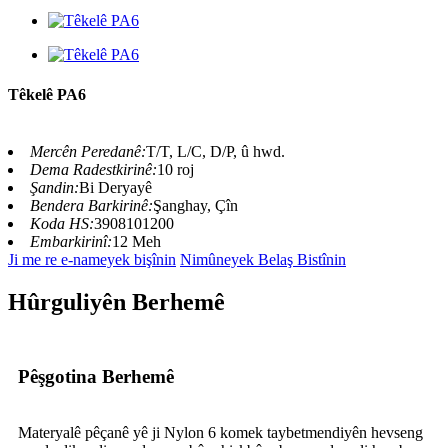
Têkelê PA6
Mercên Peredanê:
T/T, L/C, D/P, û hwd.
Dema Radestkirinê:
10 roj
Şandin:
Bi Deryayê
Bendera Barkirinê:
Şanghay, Çîn
Koda HS:
3908101200
Embarkirinî:
12 Meh
Ji me re e-nameyek bişînin
Nimûneyek Belaş Bistînin
Hûrguliyên Berhemê
Pêşgotina Berhemê
Materyalê pêçanê yê ji Nylon 6 komek taybetmendiyên hevseng