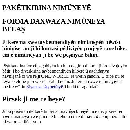
PAKÊTKIRINA NIMÛNEYÊ
FORMA DAXWAZA NIMÛNEYA
BELAŞ
Ji kerema xwe taybetmendiyên nimûneyên pêwîst
binivîse, an jî bi kurtasî pêdiviyên projeyê rave bike,
em ê nimûneyan ji bo we pêşniyar bikin.
Piştî şandina formê, agahiyên ku hûn dagirin dikarin ji bo pêvajoyên
bêtir ji bo diyarkirina taybetmendiyên hilberê û agahdariya
navnîşanê bi we re ji ONE WORLD re werin şandin. Û dibe ku bi
rêya telefonê jî bi we re têkilî daynin. Ji kerema xwe rênimayiyên
me bixwînin.
Siyaseta Taybetîtiyê
Ji bo bêtir agahdarî.
Pirsek ji me re heye?
Ji bo pirsên di derbarê hilber an navnîşa bihayên me de, ji kerema
xwe e-nameya xwe ji me re bihêlin û em ê di nav 24 demjimêran de
bi we re têkilî daynin.